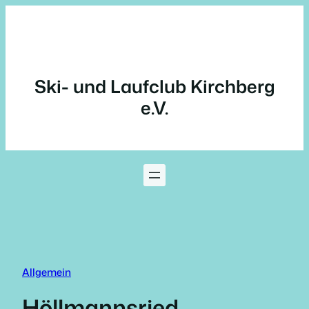
Zum
Inhalt
springen
Ski- und Laufclub Kirchberg
e.V.
Allgemein
Höllmannsried