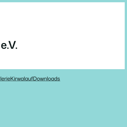
e.V.
lerie
Kirwalauf
Downloads