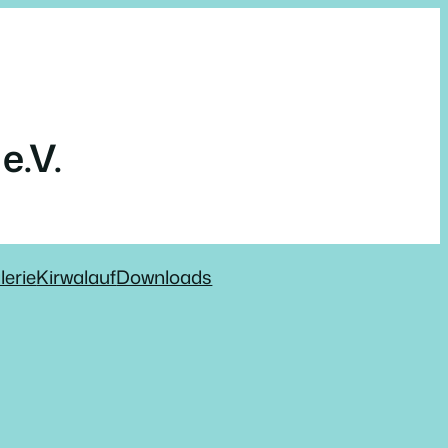
e.V.
lerie
Kirwalauf
Downloads